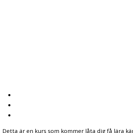
Sä
By
Author
admin
Posted
on
mars 4, 2017
2 kommentarer
"Ditt liv och ditt handlande är ett lysande (ex
#3419
Detta är en kurs som kommer låta dig få lära k