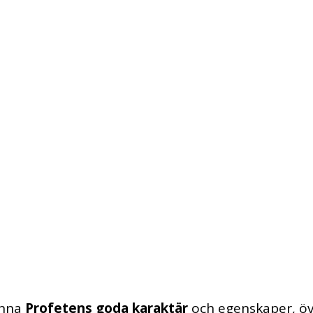
ndebudet ﷺ som om du såg 
till Sändebudet ﷺ som om du såg honom
empel)." (Koranen 68:4)
änna
Profetens goda karaktär
och egenskaper, öv