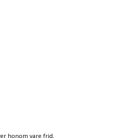
honom
er honom vare frid.