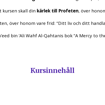
t kursen skall din
kärlek till Profeten
, över honom 
n, över honom vare frid: “Ditt liv och ditt handl
 Sa’eed bin ‘Ali Wahf Al-Qahtanis bok “A Mercy to
Kursinnehåll