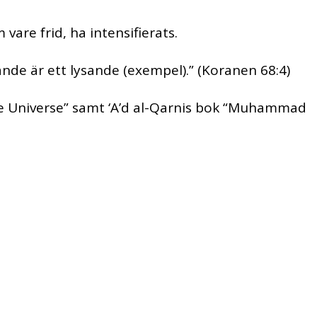
vare frid, ha intensifierats.
ande är ett lysande (exempel).” (Koranen 68:4)
 the Universe” samt ‘A’d al-Qarnis bok “Muhammad