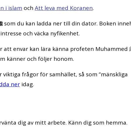
 i islam
och
Att leva med Koranen
.
ﷺ
som du kan ladda ner till din dator. Boken inne
s intresse och väcka nyfikenhet.
 att envar kan lära känna profeten Muhammed ﷺ och
som känner och följer honom.
 viktiga frågor för samhället, så som ”mänskliga
dda ner
idag.
örvänta dig av mitt arbete. Känn dig som hemma.