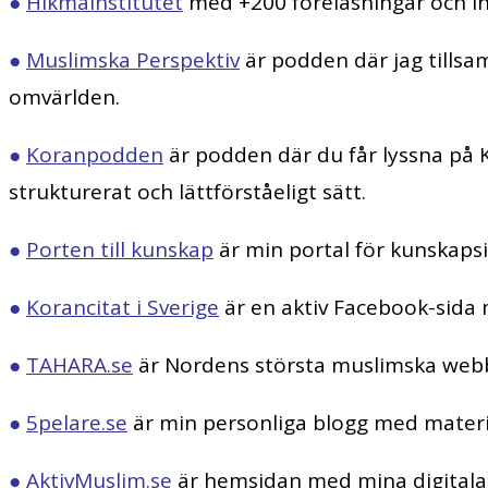
●
Hikmainstitutet
med +200 föreläsningar och in
●
Muslimska Perspektiv
är podden där jag tills
omvärlden.
●
Koranpodden
är podden där du får lyssna på 
strukturerat och lättförståeligt sätt.
●
Porten till kunskap
är min portal för kunskaps
●
Korancitat i Sverige
är en aktiv Facebook-sida 
●
TAHARA.se
är Nordens största muslimska webb
●
5pelare.se
är min personliga blogg med material
●
AktivMuslim.se
är hemsidan med mina digitala k