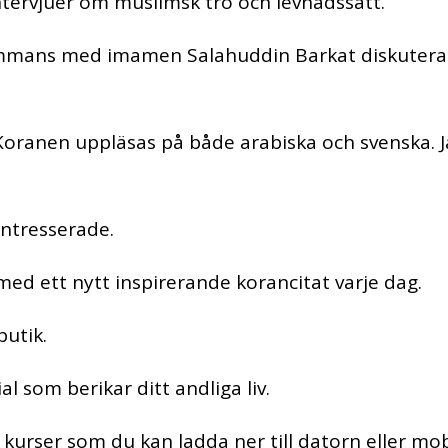
tervjuer om muslimsk tro och levnadssätt.
ammans med imamen Salahuddin Barkat diskuterar 
Koranen uppläsas på både arabiska och svenska. J
intresserade.
med ett nytt inspirerande korancitat varje dag.
utik.
 som berikar ditt andliga liv.
urser som du kan ladda ner till datorn eller mo