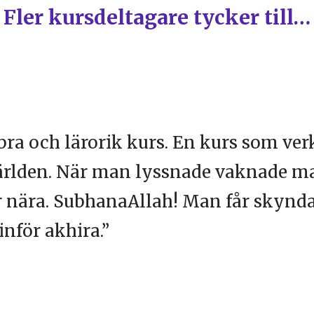
Fler kursdeltagare tycker till…
t bra och lärorik kurs. En kurs som ve
världen. När man lyssnade vaknade ma
r nära. SubhanaAllah! Man får skynd
nför akhira.”