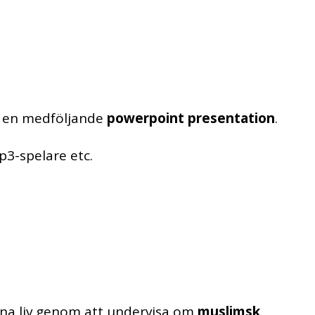
ar en medföljande
powerpoint presentation
.
p3-spelare etc.
sina liv genom att undervisa om
muslimsk