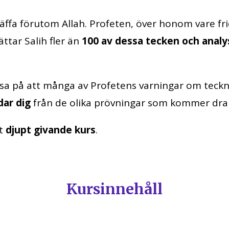
äffa förutom Allah. Profeten, över honom vare f
ttar Salih fler än
100 av dessa tecken och anal
sa på att många av Profetens varningar om tec
ar dig
från de olika prövningar som kommer dr
gt
djupt givande kurs
.
Kursinnehåll