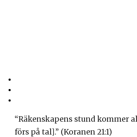
Den yttersta tide
By
Author
admin
Posted
on
mars 26, 2017
Leave a com
#3526
“Räkenskapens stund kommer allt
förs på tal].” (Koranen 21:1)