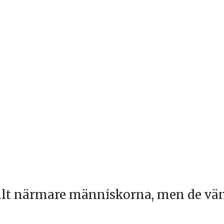
n
ment
on Den yttersta tiden
 närmare människorna, men de vänder