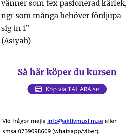
vänner som tex pasionerad kärlek,
ngt som många behöver fördjupa
sig in i.”
(Asiyah
)
Så här köper du kursen
Köp via TAHARA.se
Vid frågor mejla
info@aktivmuslim.se
eller
smsa 0739098609 (whatsapp/viber).