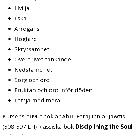
Illvilja
Ilska
Arrogans
Högfärd
Skrytsamhet
Överdrivet tänkande
Nedstämdhet
Sorg och oro
Fruktan och oro inför döden
Lättja med mera
Kursens huvudbok är Abul-Faraj ibn al-Jawzis
(508-597 EH) klassiska bok
Disciplining the Soul